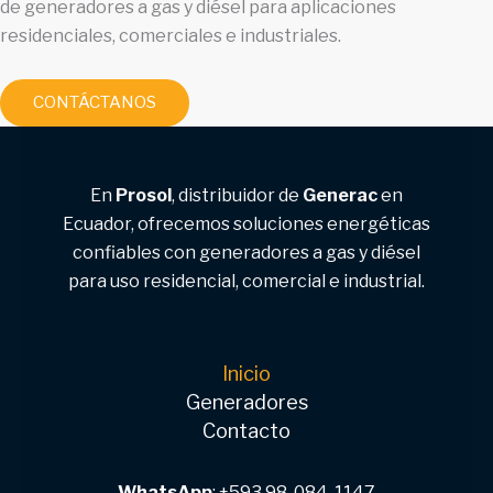
de generadores a gas y diésel para aplicaciones
residenciales, comerciales e industriales.
CONTÁCTANOS
En
Prosol
, distribuidor de
Generac
en
Ecuador, ofrecemos soluciones energéticas
confiables con generadores a gas y diésel
para uso residencial, comercial e industrial.
Inicio
Generadores
Contacto
WhatsApp
:
‭+593 98-084-1147‬