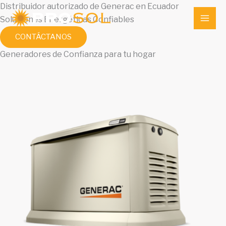
Ir
Distribuidor autorizado de Generac en Ecuador
al
Soluciones Energéticas Confiables
MAI
contenido
CONTÁCTANOS
ME
Generadores de Confianza para tu hogar